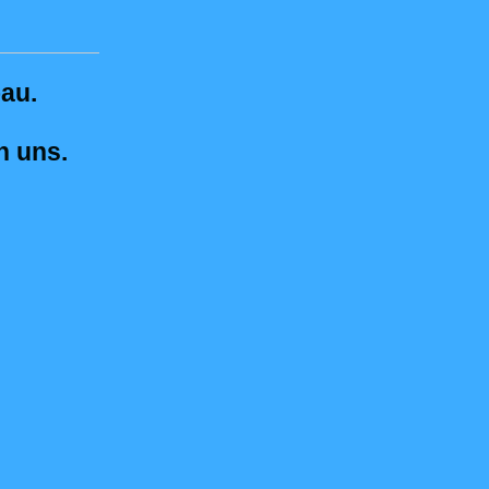
au.
n uns.